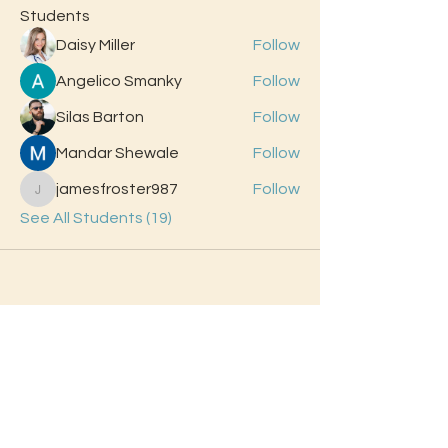
Students
Daisy Miller
Follow
Angelico Smanky
Follow
Silas Barton
Follow
Mandar Shewale
Follow
jamesfroster987
Follow
jamesfroster987
See All Students (19)
Contact Us
First Name