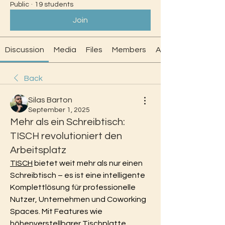
Public
·
19 students
Join
Discussion
Media
Files
Members
About
Back
Silas Barton
September 1, 2025
Mehr als ein Schreibtisch:
TISCH revolutioniert den
Arbeitsplatz
TISCH
 bietet weit mehr als nur einen 
Schreibtisch – es ist eine intelligente 
Komplettlösung für professionelle 
Nutzer, Unternehmen und Coworking 
Spaces. Mit Features wie 
höhenverstellbarer Tischplatte, 